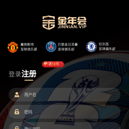
送
18
元
注册
登录