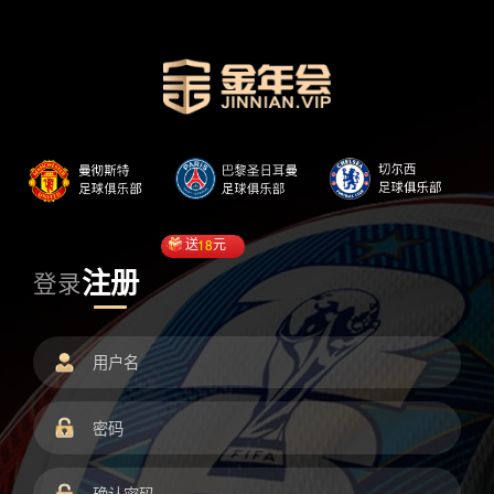
送
18
元
注册
登录