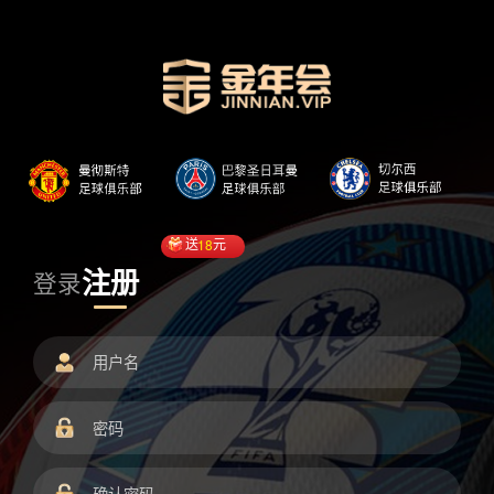
送
18
元
注册
登录