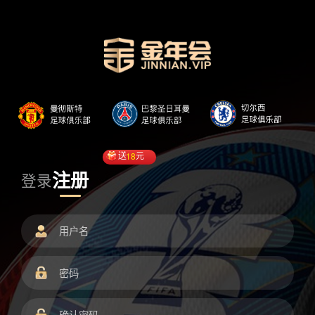
送
18
元
注册
登录