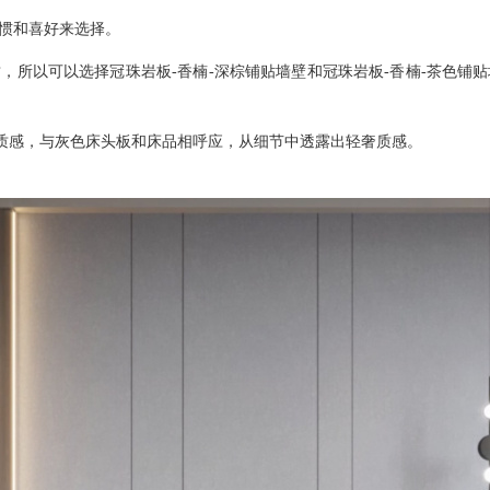
惯和喜好来选择。
质，所以可以选择冠珠岩板
-
香楠
-深棕铺贴墙壁和冠珠岩板-香楠-茶色
质感，
与灰色床头板和床品相呼应，从细节中透露出轻奢质感。