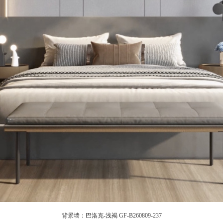
背景墙：巴洛克
-浅褐 GF-B260809-237