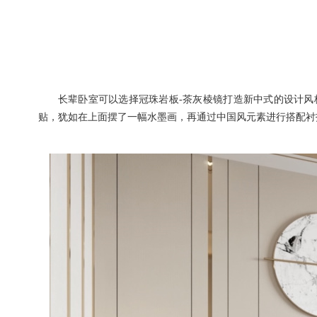
长辈卧室可以选择冠珠岩板
-
茶灰棱镜打造
新中式的设计风
贴，犹如在上面摆了一幅水墨画，再通过中国风元素进行搭配衬