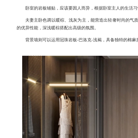
卧室的岩板铺贴，应该要因人而异，根据卧室主人的生活习
夫妻主卧色调以暖棕、浅灰为主，能营造出轻奢时尚的气
的优异性能，深浅暖棕搭配出高级的氛围。
背景墙则可以运用冠珠岩板
-巴洛克-浅褐，具备
独特的棉麻