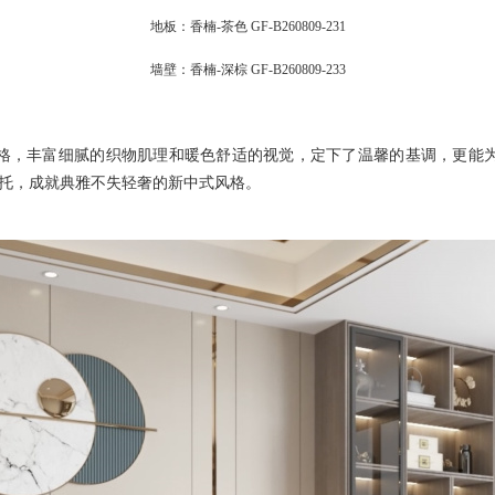
地板：香楠
-茶色 GF-B260809-231
墙壁：香楠
-深棕 GF-B260809-233
格，丰富细腻的织物肌理和暖色舒适的视觉，定下了温馨的基调，更能
托，成就典雅不失轻奢的新中式风格。