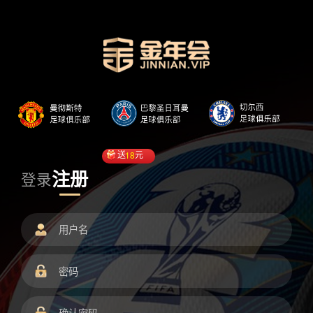
送
18
元
注册
登录