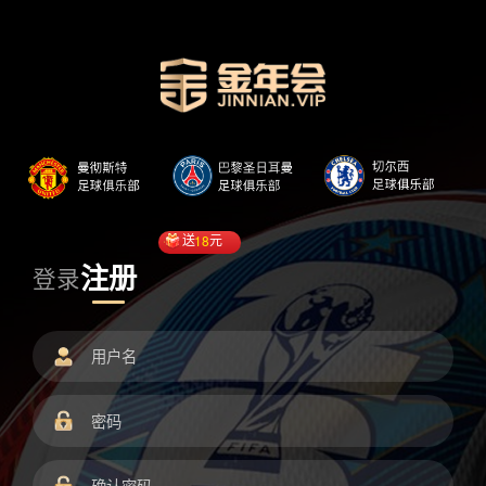
送
18
元
注册
登录