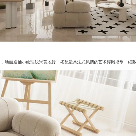
调，地面通铺小纹理浅米黄地砖，搭配最具法式风情的艺术浮雕墙壁，细