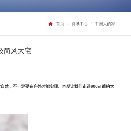
首页
/
资讯中心
/
中国人的家
极简风大宅
大自然
，
不一定要在户外才能实现
。
本期让我们走进
600
㎡简约大