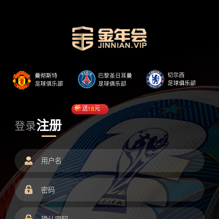
送
18
元
注册
登录