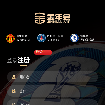
送
18
元
注册
登录