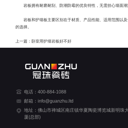
岩板拥有耐磨耐刮、防潮防霉的优良特性，无需担心墙面潮湿
岩板和护墙板主要区别在于材质、产品性能、适用范围以及使
的选择。
上一篇：卧室用护墙岩板好不好
电话：400-884-1088
邮箱：info@guanzhu.ltd
地址：佛山市禅城区南庄镇华夏陶瓷博览城新明珠
厦(总部)