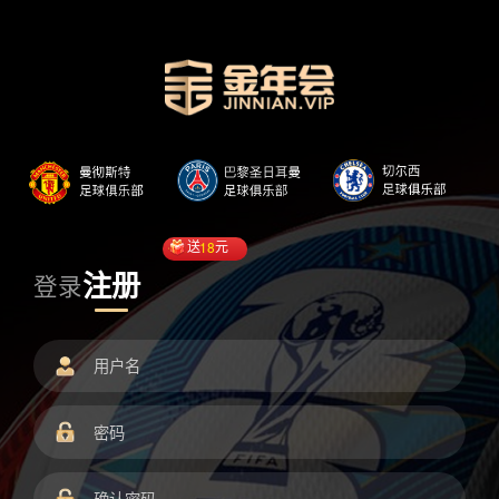
送
18
元
注册
登录