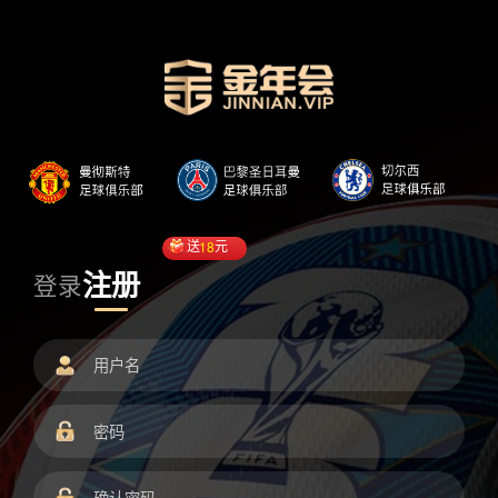
送
18
元
注册
登录