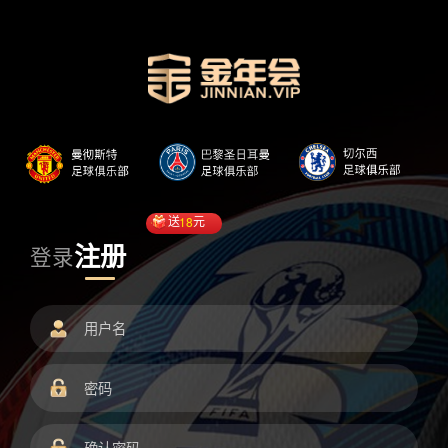
送
18
元
注册
登录