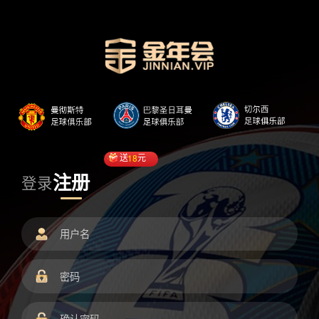
送
18
元
注册
登录