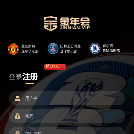
送
18
元
注册
登录