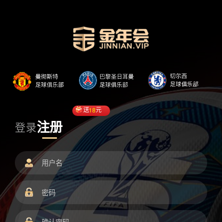
送
18
元
注册
登录