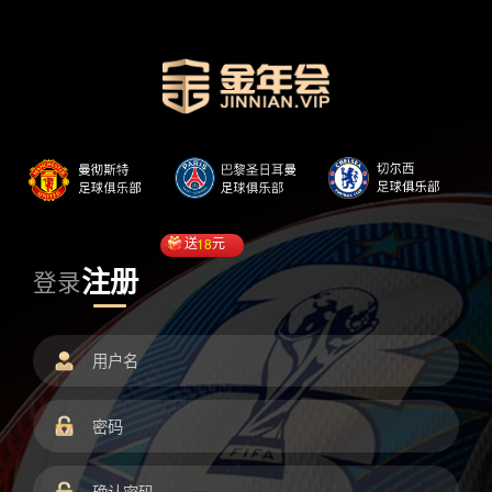
送
18
元
注册
登录