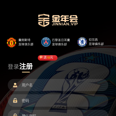
送
18
元
注册
登录