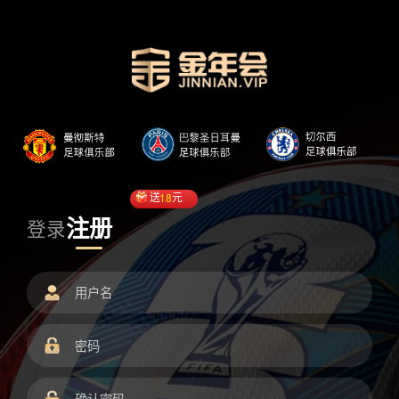
送
18
元
注册
登录