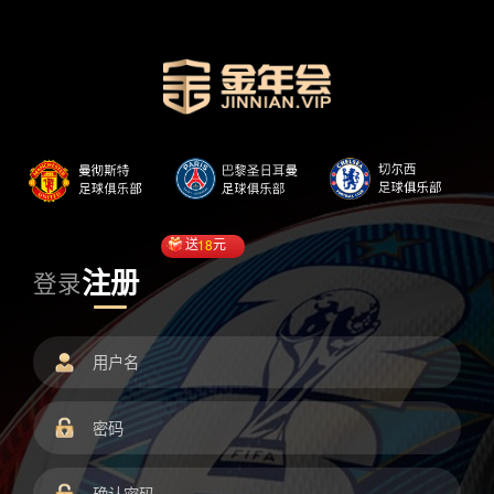
送
18
元
注册
登录