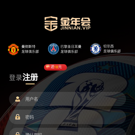
送
18
元
注册
登录