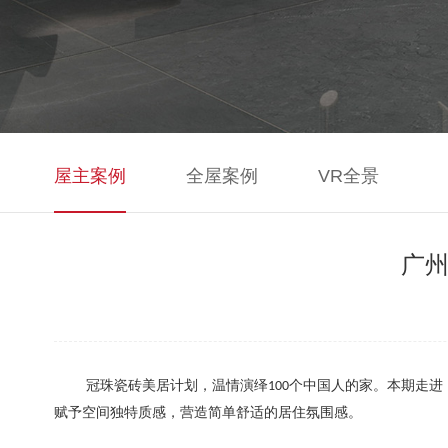
屋主案例
全屋案例
VR全景
广州
冠珠
瓷砖
美居计划
，
温情演绎
个中国人的家
。
本期走进
100
赋予空间独特质感，营造简单舒适的居住氛围感。