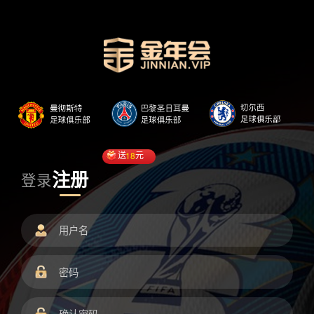
送
18
元
注册
登录