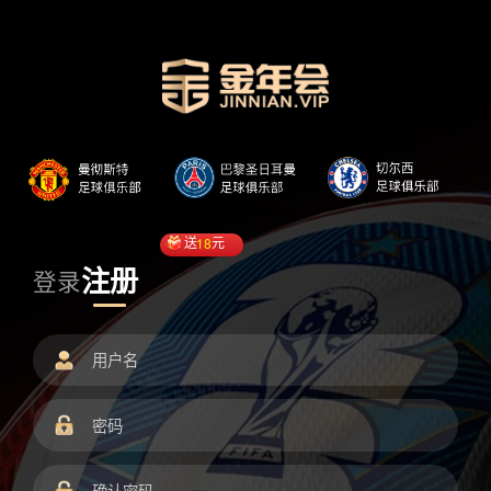
送
18
元
注册
登录