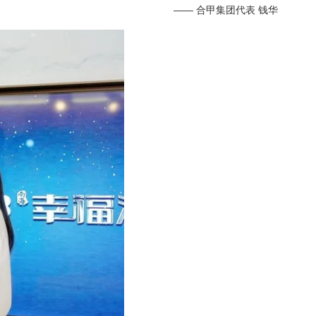
——
合甲集团代表 钱华