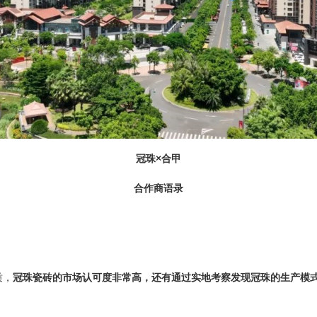
冠珠
×
合甲
合作商语录
质，
冠珠瓷砖的市场认可度非常高，还有通过实地考察发现冠珠的生产模