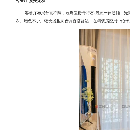
客餐厅
质美无双
客餐厅布局分而不隔，冠珠瓷砖哥特石
-
浅灰一体通铺，光
次、增色不少。轻快淡雅灰色调百搭舒适，在精装房应用中给予