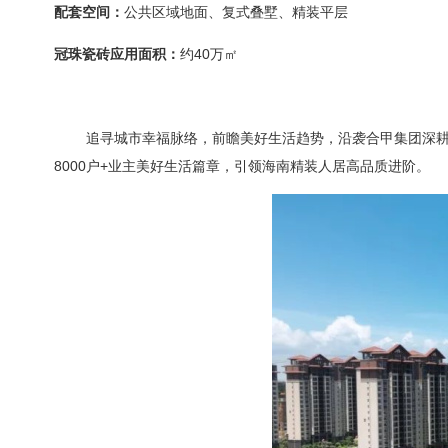
配套空间：
公共区域地面、复式叠墅、精装平层
冠珠瓷砖应用面积：
约
40
万㎡
追寻城市幸福脉络，前瞻美好生活趋势，沿袭合甲集团深
8000
户
+
业主美好生活篇章，引领海南精装人居高品质进阶。