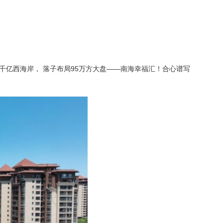
千亿西海岸，
落子布局
95
万方大盘
——
南海幸福汇！合心谱写