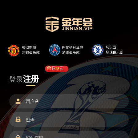
送
18
元
注册
登录