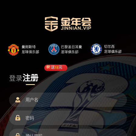
送
18
元
注册
登录