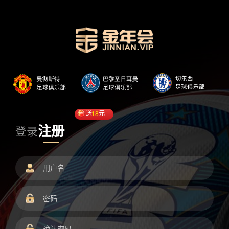
送
18
元
注册
登录