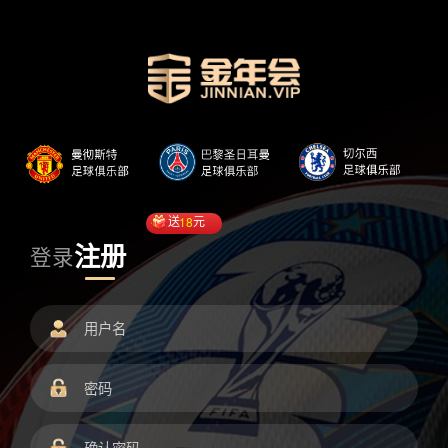
送
18
元
注册
登录