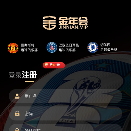
送
18
元
注册
登录