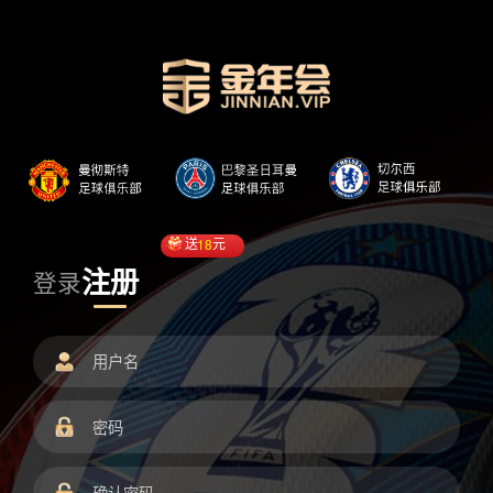
送
18
元
注册
登录