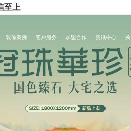
诚信至上
装修案例
客户服务
加盟合作
资讯中心
关