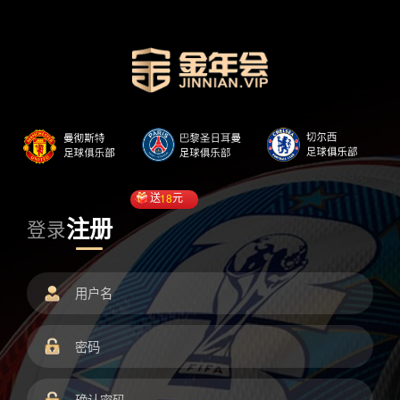
送
18
元
注册
登录